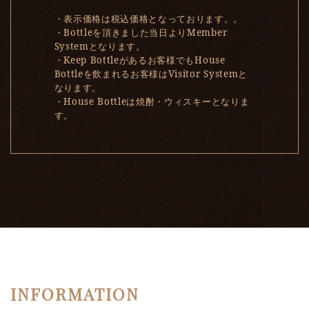
・表示価格は税込価格となっております。。
・Bottleを頂きました当日よりMember
Systemとなります。
・Keep Bottleがあるお客様でもHouse
Bottleを飲まれるお客様はVisitor Systemと
なります。
・House Bottleは焼酎・ウィスキーとなりま
す。
INFORMATION