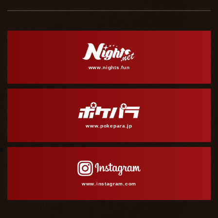
www.nights.fun
www.pokepara.jp
www.instagram.com