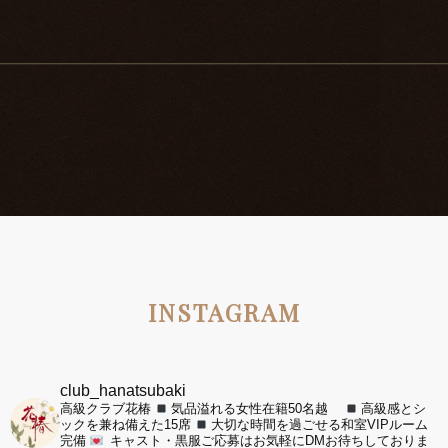
INSTAGRAM
club_hanatsubaki
高級クラブ花椿
気品溢れる女性在籍50名越
高級感とシ
ックを兼ね備えた15席
大切な時間を過ごせる和室VIPルーム
完備
キャスト・黒服ご応募はお気軽にDMお待ちしておりま